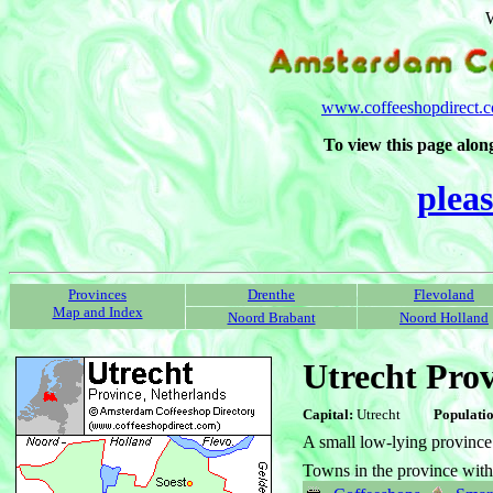
W
www.coffeeshopdirect.
To view this page along
pleas
Provinces
Drenthe
Flevoland
Map and Index
Noord Brabant
Noord Holland
Utrecht Pro
Capital:
Utrecht
Populatio
A small low-lying province 
Towns in the province wit