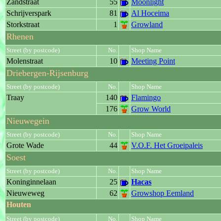
Zandstraat
55
Moonlight
Schrijverspark
81
Al Hoceima
Storkstraat
1
Growland
Rhenen
Street (by postcode)
No.
Shop Name
Molenstraat
10
Meeting Point
Driebergen-Rijsenburg
Street (by postcode)
No.
Shop Name
Traay
140
Flamingo
176
Grow World
Nieuwegein
Street (by postcode)
No.
Shop Name
Grote Wade
44
V.O.F. Het Groeipaleis
Soest
Street (by postcode)
No.
Shop Name
Koninginnelaan
25
Hacas
Nieuweweg
62
Growshop Eemland
Houten
Street (by postcode)
No.
Shop Name