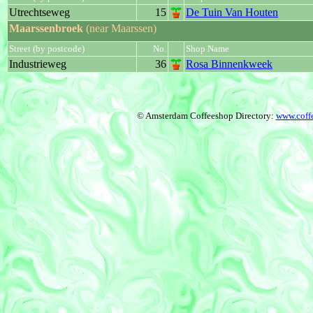
Utrechtseweg
15
De Tuin Van Houten
Maarssenbroek
(near Maarssen)
Street (by postcode)
No.
Shop Name
Industrieweg
36
Rosa Binnenkweek
© Amsterdam Coffeeshop Directory:
www.coff