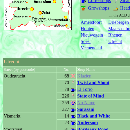
Coffeeshops
Smar
Growshops
Head
in the ACD d
Amersfoort
Driebergen
Houten
Maarssenbr
Nieuwegein
Rhenen
Soest
Utrecht
Veenendaal
Utrecht
Street (by postcode)
No.
Shop Name
Oudegracht
68
Klazien
70
Twist and Shout
78
El Torro
226
State of Mind
259
No Name
327
Sarasani
Vismarkt
14
Black and White
23
Andersom
Voorstraat
81
Bordeaux Rood