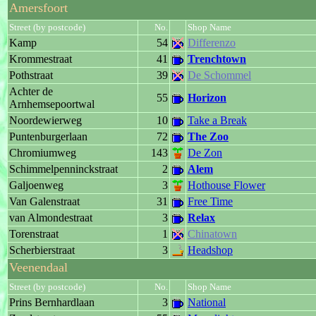
Amersfoort
Street (by postcode)
No.
Shop Name
Kamp
54
Differenzo
Krommestraat
41
Trenchtown
Pothstraat
39
De Schommel
Achter de
55
Horizon
Arnhemsepoortwal
Noordewierweg
10
Take a Break
Puntenburgerlaan
72
The Zoo
Chromiumweg
143
De Zon
Schimmelpenninckstraat
2
Alem
Galjoenweg
3
Hothouse Flower
Van Galenstraat
31
Free Time
van Almondestraat
3
Relax
Torenstraat
1
Chinatown
Scherbierstraat
3
Headshop
Veenendaal
Street (by postcode)
No.
Shop Name
Prins Bernhardlaan
3
National