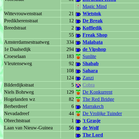
Magic Mind
Wittevrouwenstraat
21
Wietstok
Predikherenstraat
12
De Break
Breedstraat
2
Koffiedik
55
Freak Shop
Amsterdamsestraatweg
334
Malabata
1e Daalsedijk
294
de Vipshop
Croeselaan
183
Sunlite
Vleutenseweg
92
Shabab
108
Sahara
124
Zanzi
Bilderdijkstraat
5
Cobra
Niels Bohrweg
129
De Konkurrent
Hogelanden wz
82
The Red Bridge
Berberdreef
6
Marrakech
Nevadadreef
44
De Vrolijke Tuinder
Obrechtstraat
1
't Grasje
Laan van Nieuw-Guinea
56
de Wolf
The Lord